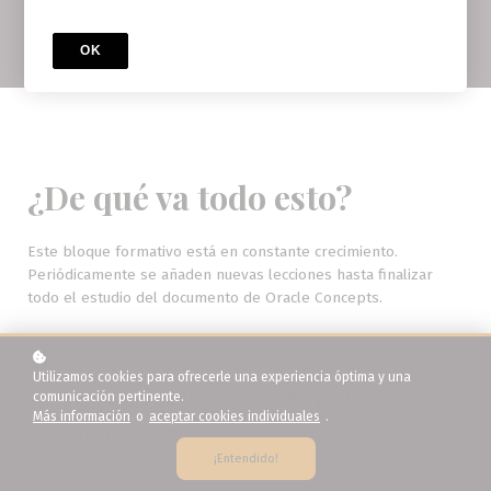
OK
¿De qué va todo esto?
Este bloque formativo está en constante crecimiento.
Periódicamente se añaden nuevas lecciones hasta finalizar
todo el estudio del documento de Oracle Concepts.
Utilizamos cookies para ofrecerle una experiencia óptima y una
Lecciones en formato audio-podcast
comunicación pertinente.
Más información
o
aceptar cookies individuales
.
Videos de ejemplo
¡Entendido!
Código SQL y PL/SQL