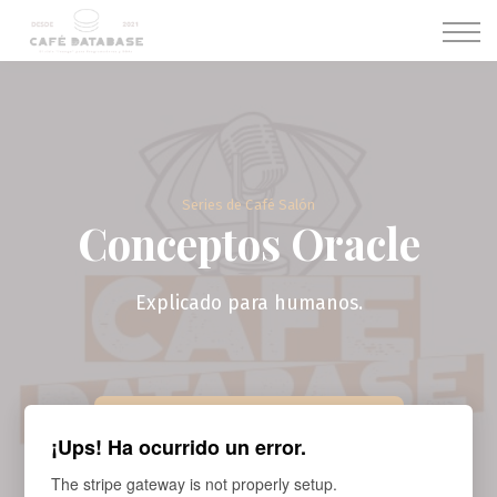
CURSOS
Membresías
SOBRE NOSOTROS
ACCESO
REGISTRO
Series de Café Salón
Conceptos Oracle
Explicado para humanos.
¡Suscríbete ahora!
20€ / mes
¡Ups! Ha ocurrido un error.
The stripe gateway is not properly setup.